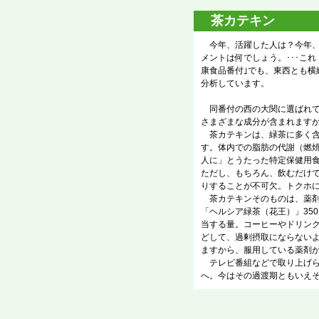
茶カテキン
今年、活躍した人は？今年、
メントは何でしょう。･･･こ
康食品番付｣でも、東西とも
分析しています。
同番付の西の大関に選ばれて
さまざまな成分が含まれます
茶カテキンは、緑茶に多く含
す。体内での脂肪の代謝（燃
人に」とうたった特定保健用
ただし、もちろん、飲むだけ
りすることが不可欠。トクホ
茶カテキンそのものは、薬剤
「ヘルシア緑茶（花王）」35
当する量。コーヒーやドリン
どして、過剰摂取にならない
ますから、服用している薬剤
テレビ番組などで取り上げら
へ。今はその過渡期ともいえ