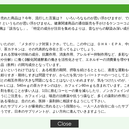
売れた商品は？今年、流行した言葉は？ いろいろなものが思い浮かびますが、で
れ！というものが思い浮かびません。健康関連商品の通信販売を手がけるケンコーコムが
横綱は「該当なし」。「特定の成分が注目を集めるよりは、昔ながらの馴染み深い成
いたのが、「メタボリック対策トクホ」でした。この中には、ＤＨＡ・ＥＰＡ、中
が、茶カテキンは、その代表的な存在と言ってもよいでしょう。
まれる苦味や渋味の成分。抗菌作用、消臭作用、アレルギー抑制作用など、多彩な
焼や分解）に働くβ酸化関連酵素の働きを活性化させて、エネルギーの消費量を増や
食品（飲料）の関与成分となっています。
でよいというわけではなく、ある程度の期間、摂取を続けるとともに、適度な運動を
に頼りすぎ・期待しすぎは問題ですが、からだを気づかうパートナーの一つとして上
との相互作用が大きな問題になることはないといわれますが、気をつけたいのが、
0ｍＬには、540ｍｇの茶カテキンのほか、カフェイン80ｍｇも含まれています。こ
ク剤を飲むことが多い人は、1日に飲むコーヒーの量を減らしたり、ノンカフェイン
ようにご注意を。カフェインは、喘息の治療薬や抗うつ薬など、多くの薬剤の作用に
がある場合は、念のため、医師・薬剤師に相談するようにして下さい。
れたサプリメントが爆発的に売れるという段階から、一人一人が自分に合ったサプ
そうです。日本のサプリメントが、よい方向に進んでいきますように。