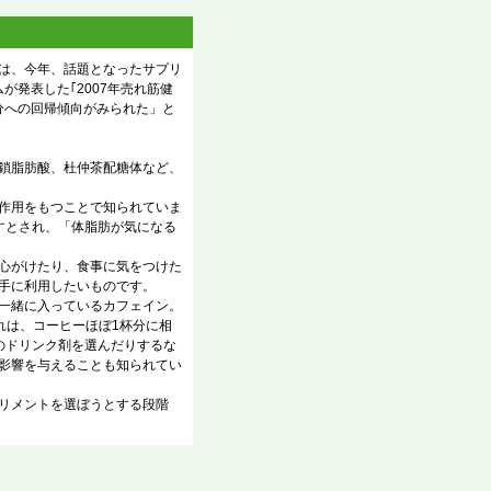
は、今年、話題となったサプリ
発表した｢2007年売れ筋健
分への回帰傾向がみられた」と
鎖脂肪酸、杜仲茶配糖体など、
作用をもつことで知られていま
すとされ、「体脂肪が気になる
心がけたり、食事に気をつけた
手に利用したいものです。
一緒に入っているカフェイン。
れは、コーヒーほぼ1杯分に相
のドリンク剤を選んだりするな
影響を与えることも知られてい
リメントを選ぼうとする段階