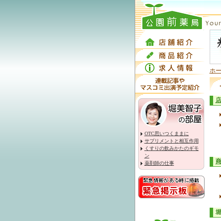
ホ
OTC思いつくままに
サプリメントと相互作用
くすりの飲みかたのギモ
ン
薬剤師の仕事