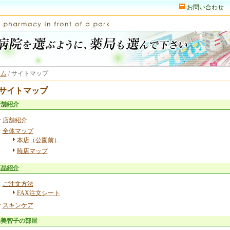
お問い合わせ
ーム
/
サイトマップ
サイトマップ
店舗紹介
店舗紹介
全体マップ
本店（公園前）
暁店マップ
商品紹介
ご注文方法
FAX注文シート
スキンケア
堀美智子の部屋