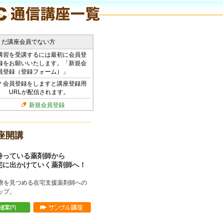
まだ講座会員でない方
講習を受講するには最初に会員登
録をお願いいたします。「新規会
員登録（登録フォーム）」
＊会員登録をしますと講座登録用
URLが配信されます。
新規会員登録
座開講
待っている薬剤師から
宅に出かけていく薬剤師へ！
療を見つめる在宅支援薬剤師への
ップ。