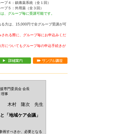
ループ４：鎮痛薬系統（全１回）
ループ５：外用薬（全３回）
講は、グループ毎に受講可能です。
る方は、15,000円で全グループ受講が可
込みされる際に、グループ毎にお申込みくだ
の方についてもグループ毎の申込手続きが
援専門委員会 会長
 理事
木村 隆次 先生
と「地域ケア会議」
参画すべきか、必要となる