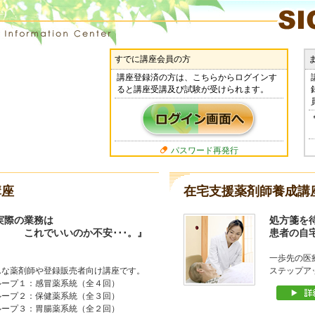
すでに講座会員の方
講座登録済の方は、こちらからログインす
ると講座受講及び試験が受けられます。
パスワード再発行
講座
在宅支援薬剤師養成講
実際の業務は
処方箋を
れでいいのか不安･･･。』
患者の自
一歩先の医
んな薬剤師や登録販売者向け講座です。
ステップア
ループ１：感冒薬系統（全４回）
ループ２：保健薬系統（全３回）
ループ３：胃腸薬系統（全２回）