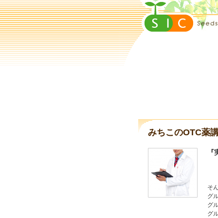
みちこのOTC薬
『
こ
そ
グ
グ
グ