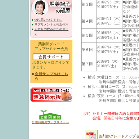
2016/2/25（木）
■副作用
第３回
2016/2/27(土）
②血糖値
など
■最近の
2016/4/21（木）
OTC思いつくままに
第４回
■副作用
2016/4/23（土）
サプリメントと相互作用
③中枢神
くすりの飲みかたのギモ
■最近の
2016/6/16（木）
ン
第５回
■副作用
2016/6/18(土）
④眼への
薬剤師グレード
■最近の
2016/7/14（木）
アップセミナー会員
第６回
■副作用
2016/7/16(土）
⑤皮膚
■最近の
2016/9/1（木）
ボタンからログインで
第７回
■副作用
2016/9/3(土）
きます。
⑥その他
会員サンプルはこち
横浜･木曜日コース（1：30pm
ら
岩崎学園新横浜１号館また
横浜･土曜日コース（2：30pm
岩崎学園新横浜１号館また
横浜･夜間コース（7：00pm～9
岩崎学園新横浜１号館また
（注）セミナー開催日の約１週間
会場、開催日時等に変更がある
公園前薬局ウェブサイトへ
薬剤師グレードアップセ