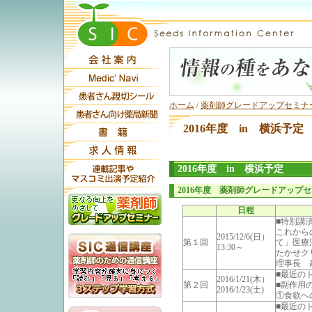
ホーム
/
薬剤師グレードアップセミナ
2016年度 in 横浜予定
2016年度 in 横浜予定
2016年度 薬剤師グレードアップセ
日程
■特別講
これから
2015/12/6(日）
第１回
て」医療
13:30～
たかせク
理事長 
■最近の
2016/1/21(木）
第２回
■副作用
2016/1/23(土)
①食欲へ
■最近の